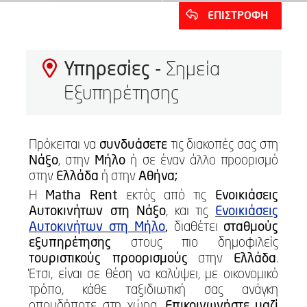
ΕΠΙΣΤΡΟΦΗ
Υπηρεσίες -
Σημεία
Εξυπηρέτησης
Πρόκειται να
συνδυάσετε
τις διακοπές σας στη
Νάξο
, στην
Μήλο
ή σε έναν άλλο προορισμό
στην
Ελλάδα
ή στην
Αθήνα;
Η
Matha Rent
εκτός από τις
Ενοικιάσεις
Αυτοκινήτων στη Νάξο
, και τις
Ενοικιάσεις
Αυτοκινήτων στη Μήλο
,
διαθέτει
σταθμούς
εξυπηρέτησης
στους πιο δημοφιλείς
τουριστικούς προορισμούς
στην
Ελλάδα
.
Έτσι, είναι σε θέση να καλύψει, με οικονομικό
τρόπο, κάθε ταξιδιωτική σας ανάγκη
οπουδήποτε στη χώρα.
Επικοινωνήστε
μαζί